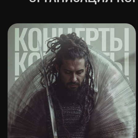
КОНЦЕРТНЫЙ ТУР
О
Здесь собраны актуальные даты концертов, площадки
Зде
и информация о билетах, чтобы вы могли выбрать
впи
свой город и стать частью тура
час
ОГРНИП: 315774600002594 | ИНН: 772619897312 | ИП БУРНЫШЕВ ИГОРЬ ЮРЬЕВИЧ