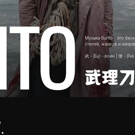
TO
Музыка Burito - это бесконечный экспе
стилей, жанров и направлений.
武 - (Бу) - воин | 理 - (Ри) - справедливос
Музыка Burito - это бесконечный эксперимент на г
стилей, жанров и направлений.
武 - (Бу) - воин | 理 - (Ри) - справедливость | 刀 - (То