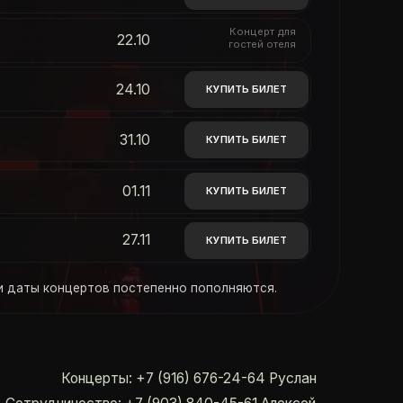
01.11
КУПИТЬ БИЛЕТ
27.11
КУПИТЬ БИЛЕТ
ов постепенно пополняются.
ерты: +7 (916) 676-24-64 Руслан
во: +7 (903) 840-45-61 Алексей
Сотрудничество:
Концерты:
+7 (903) 840-45-61 Алексей
+7 (916) 676-2