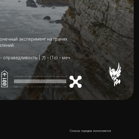
римент на гранях
ть | 刀 - (То) - меч
ранях
Список городов пополняется
) - меч