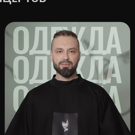
О НАС
Здесь можно глу
которым группа
релизов, форми
ДЕЖДА | МЕРЧ
РЕЛИЗЫ 
сь вы найдёте одежду и аксессуары, которые легко
сываются в повседневный образ и позволяют взять
Здесь собраны р
тичку атмосферы Burito с собой
работ. Музыка, 