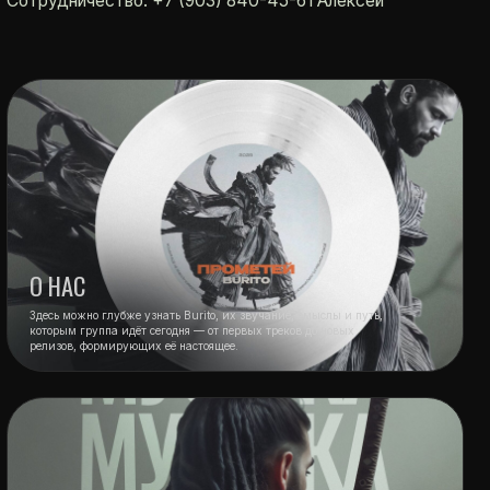
бже узнать Burito, их звучание, смыслы и путь,
 идёт сегодня — от первых треков до новых
рующих её настоящее.
| КЛИПЫ
елизы Burito — от ранних треков до последних
которая ме
ВСЕ ПРАВА ЗАЩИЩЕНЫ © 2025