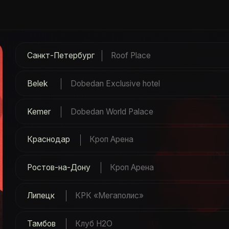
Санкт-Петербург
Roof Place
Belek
Dobedan Exclusive hotel
Kemer
Dobedan World Palace
Краснодар
Кроп Арена
Ростов-на-Дону
Кроп Арена
Липецк
КРК «Мегаполис»
Тамбов
Клуб H2O
Antalya
Victory Hotels
Тула
Mini by Concert Hall
Москва
КЛУБ "ATMOSPHERE"